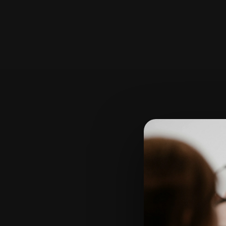
fluence
MaIA
ber más
→
Saber más
→