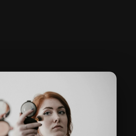
ella
Saber más
→